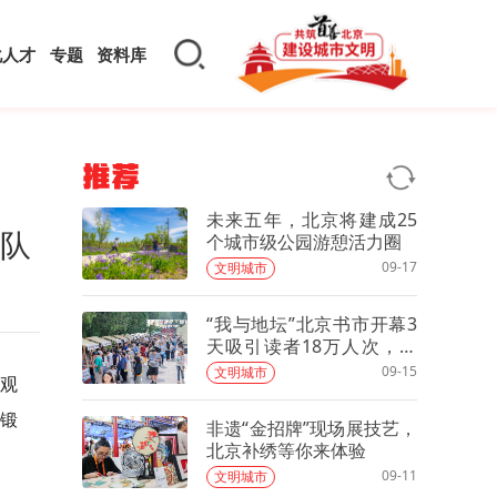
化人才
专题
资料库
推荐
未来五年，北京将建成25
务队
个城市级公园游憩活力圈
09-17
文明城市
“我与地坛”北京书市开幕3
天吸引读者18万人次，众
多爆款文创产品又火了
09-15
文明城市
福观
锻
非遗“金招牌”现场展技艺，
北京补绣等你来体验
09-11
文明城市