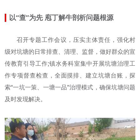
文明评论
以“查”为先 庖丁解牛剖析问题根源
北京宣传文化引导基金
宣传思想文化人才
召开专题工作会议，压实主体责任，强化村
级对坑塘的日常排查、清理、监督，做好群众的宣
专题
传教育引导工作;
镇
水务科室集中开展坑塘治理工
+
资料库
作专项督查检查，全面摸排、建立坑塘台账，探
索“一坑一策、一
塘
一品”治理模式，确保坑塘问题
及时发现解决。