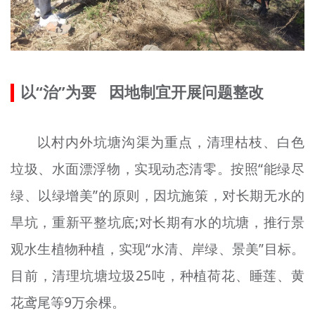
以“治”为要 因地制宜开展问题整改
以村内外坑塘沟渠为重点，清理枯枝、白色
垃圾、水面漂浮物，实现动态清零。按照“能绿尽
绿、以绿增美”的原则，因
坑
施策，对长期无水的
旱
坑
，重新平整坑底;对长期有水的坑塘，推行景
观水生植物种植，实现“水清、岸绿、景美”目标。
目前，清理坑塘垃圾25吨，种植荷花、睡莲、黄
花鸢尾等9万余棵。