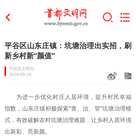
首页
平谷区山东庄镇：坑塘治理出实招，刷
+
新乡村新“颜值”
文明创建
平谷区文明办
文明实践
2024-05-24
+
文明培育
为进一步优化村庄人居环境，提升村民幸福
未成年人思想道德建设
指数，山东庄镇积极探索“查、治、管”坑塘治理模
+
榜样人物
式，有效破解农村坑塘治理难题，让乡村人居环境
身边好人
出新彩、
亮
新颜。