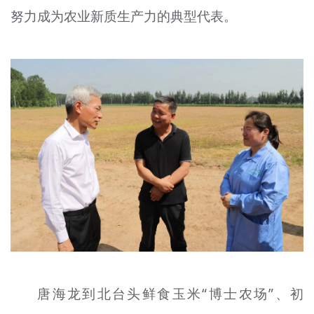
努力成为农业新
质
生产力的典型代表。
文明评论
北京宣传文化引导基金
宣传思想文化人才
专题
+
资料库
唐海龙到北
台头
鲜食玉米“博士农场”、初