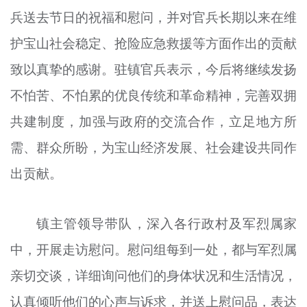
文明评论
兵送去节日的祝福和慰问，并对官兵长期以来在维
护宝山社会稳定、抢险应急救援等方面作出的贡献
北京宣传文化引导基金
致以真挚的感谢。驻镇官兵表示，今后将继续发扬
宣传思想文化人才
不怕苦、不怕累的优良传统和革命精神，完善双拥
专题
共建制度，加强与政府的交流合作，立足地方所
+
需、群众所盼，为宝山经济发展、社会建设共同作
资料库
出贡献。
镇主管领导带队，深入各行政村及军烈属家
中，开展走访慰问。慰问组每到一处，都与军烈属
亲切交谈，详细询问他们的身体状况和生活情况，
认真倾听他们的心声与诉求，并送上慰问品，表达