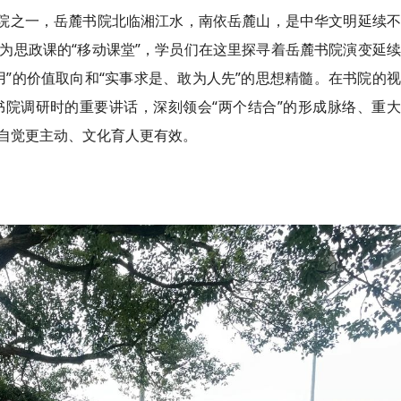
书院之一，岳麓书院北临湘江水，南
依
岳麓山，是中华文明延续不
为思政课的“移动课堂”，学员们在这里探寻着岳麓书院演变延
”的价值取向和“实事求是、敢为人先”的思想精髓。在书院的
书院调研时的重要讲话，深刻领会“两个结合”的形成脉络、重
自觉更主动、文化育人更有效。