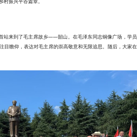
乡村振兴平谷篇章。
班首站来到了毛主席故乡——韶山。在毛泽东同志铜像广场，学
注目瞻仰，表达对毛主席的崇高敬意和无限追思。随后，大家在