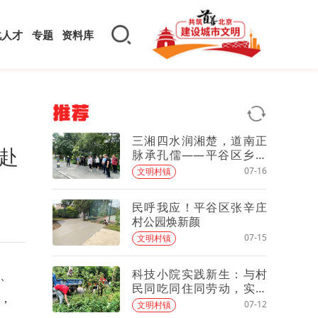
化人才
专题
资料库
推荐
三湘四水润湘楚，道南正
赴
脉承孔儒——平谷区乡村
振兴专题培训班赴湖南开
07-16
文明村镇
展异地教学
民呼我应！平谷区张辛庄
村公园焕新颜
07-15
文明村镇
科技小院实践新生：与村
座、
民同吃同住同劳动，实践
，
学习绘就乡村振兴好风采
07-12
文明村镇