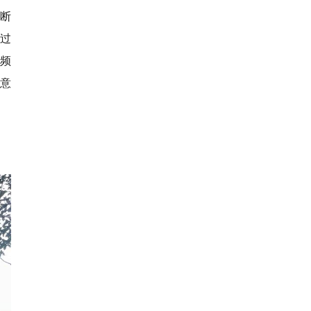
断
续过
视频
大意