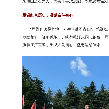
采他山之石聚力，为善作善成赋能，系统思考谋划
重温红色历史，激励奋斗初心
“埋骨何须桑梓地，人生何处不青山”。培训
敬献花篮，鞠躬致敬，并绕行毛泽东同志铜像一周
旗前庄严宣誓，重温入党初心，坚定理想信念。