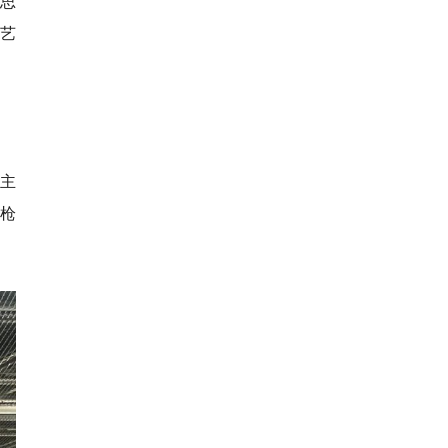
思
东艺
的主
枪