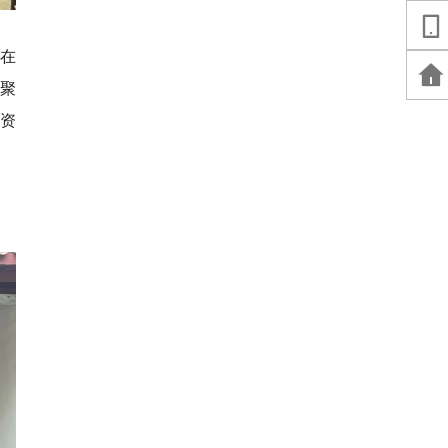
在
凝聚
资