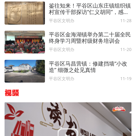
鉴往知来！平谷区山东庄镇组织镇
村宣传干部探访“仁义胡同”，感
悟“和”文化之美
平谷区文明办
11-28
平谷区金海湖镇举办第二十届全民
终身学习周暨村级财务培训会
平谷区文明办
11-20
平谷区马昌营镇：修建挡墙“小改
造” 细微之处见真情
平谷区文明办
11-19
视频