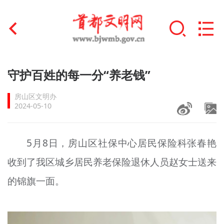
首页
守护百姓的每一分“养老钱”
+
文明创建
房山区文明办
2024-05-10
文明实践
+
文明培育
5月8日，房山区社保中心居民保险科张春艳
收到了我区城乡居民养老保险退休人员赵女士送来
未成年人思想道德建设
的锦旗一面。
+
榜样人物
身边好人