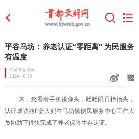
首页
平谷马坊：养老认证“零距离” 为民服务
+
有温度
文明创建
平谷区文明办
文明实践
2024-10-18
+
文明培育
“来，您看着手机摄像头，眨眨眼再抬抬头，
未成年人思想道德建设
认证成功啦!”姜大妈在马坊镇便民服务中心工作人
+
榜样人物
员协助下很快完成了养老保险生存认证。
身边好人