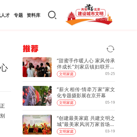
化人才
专题
资料库
推荐
“甜蜜手作暖人心 家风传承
心
伴成长”刘家店镇妇联开展
亲子蛋糕DIY手工活动
05-25
文明家庭
“薪火相传·情牵万家”家文
化专题摄影展在京开幕
05-19
文明家庭
动正
场别
“创建最美家庭 共建文明之
城”最美家风润万家首场文
化巡演走进夏各庄
03-19
文明家庭