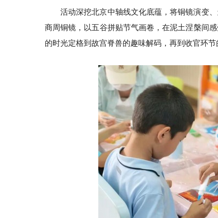
活动深挖北京中轴线文化底蕴，将铜镜演变、
商周铜镜，以五谷拼贴节气画卷，在泥土涅槃间感
的时光定格到故宫脊兽的趣味解码，再到收官环节