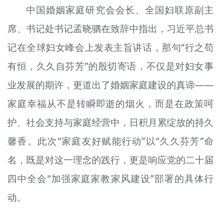
中国婚姻家庭研究会会长、全国妇联原副主
文明评论
席、书记处书记孟晓驷在致辞中指出，习近平总书
北京宣传文化引导基金
记在全球妇女峰会上发表主旨讲话，那句“行之苟
宣传思想文化人才
有恒，久久自芬芳”的殷切寄语，不仅是对妇女事
专题
业发展的期许，更道出了婚姻家庭建设的真谛——
+
家庭幸福从不是转瞬即逝的烟火，而是在政策呵
资料库
护、社会支持与家庭经营中，日积月累绽放的持久
馨香。此次“家庭友好赋能行动”以“久久芬芳”命
名，既是对这一理念的践行，更是响应党的二十届
四中全会“加强家庭家教家风建设”部署的具体行
动。