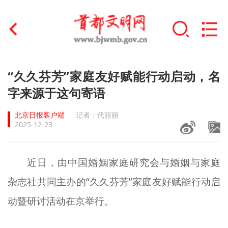
首页
“久久芬芳”家庭友好赋能行动启动，名
+
字来源于这句寄语
文明创建
北京日报客户端
记者：代丽丽
文明实践
2025-12-23
+
文明培育
近日，由中国婚姻家庭研究会与婚姻与家庭
未成年人思想道德建设
杂志社共同主办的“久久芬芳”家庭友好赋能行动启
+
榜样人物
动暨研讨活动在京举行。
身边好人