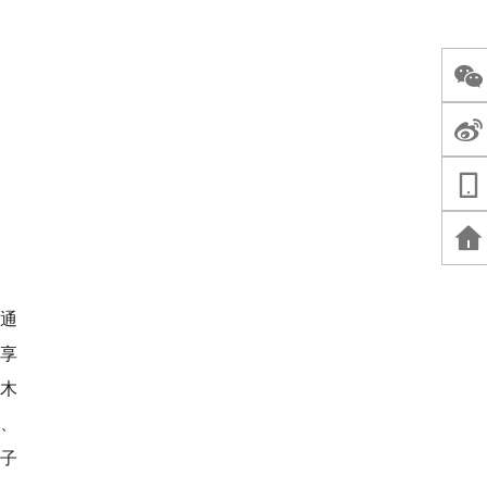
通
享
木
源、
子