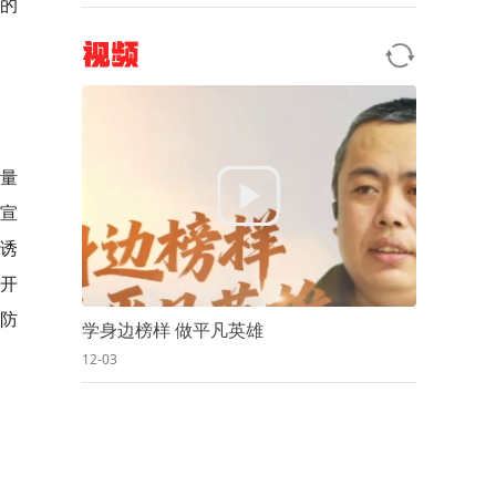
的
视频
年量
的宣
诱
例开
防
学身边榜样 做平凡英雄
12-03