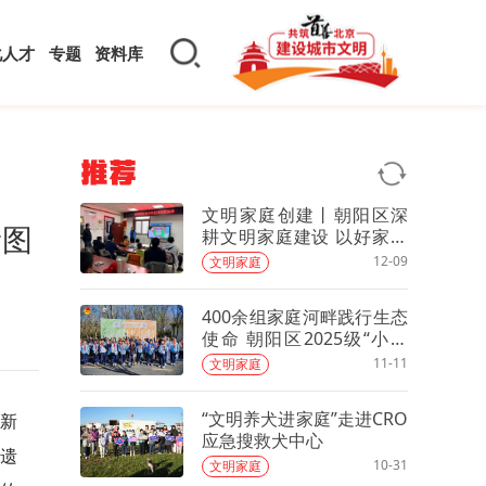
化人才
专题
资料库
推荐
文明家庭创建丨朝阳区深
新图
耕文明家庭建设 以好家风
绘就社会文明新图景
12-09
文明家庭
400余组家庭河畔践行生态
使命 朝阳区2025级“小河
长”圆满毕业
11-11
文明家庭
“文明养犬进家庭”走进CRO
新
应急搜救犬中心
遗
10-31
文明家庭