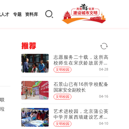
化人才
专题
资料库
推荐
志愿服务二十载，这所高
校师生在宋庆龄故居开了
一堂思政课
04-28
文明校园
石景山已有16所学校配备
国家安全副校长
04-16
文明校园
联
”垃
艺术进校园，北京蒲公英
中学开展西墙建设艺术共
创活动
04-10
文明校园