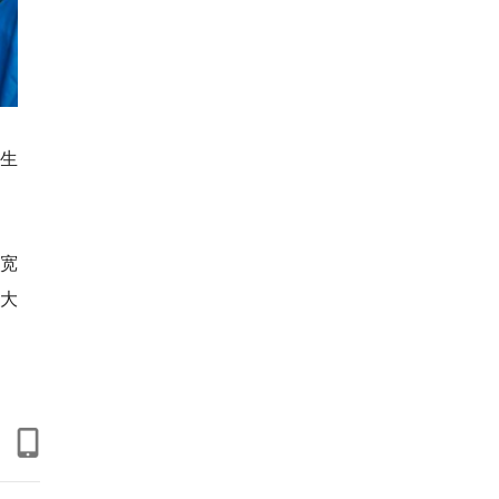
生
宽
广大