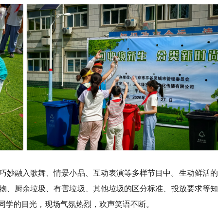
巧妙融入歌舞、情景小品、互动表演等多样节目中。生动鲜活的
物、厨余垃圾、有害垃圾、其他垃圾的区分标准、投放要求等知
同学的目光，现场气氛热烈，欢声笑语不断。