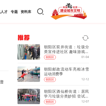
化人才
专题
资料库
推荐
朝阳区双井街道：垃圾分
类宣传进社区 趣味游戏吸
引居民参与
01-04
朝阳区
朝阳邮政流动车亮相冰雪
运动消费季
12-12
朝阳区
科普
朝阳区酒仙桥街道：居民
学习垃圾分类妙招 尝试循
环利用“变废为宝”
12-07
朝阳区