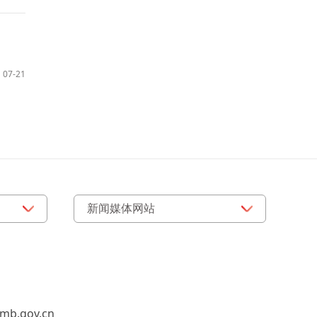
07-21
b.gov.cn