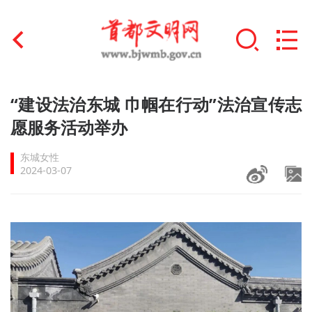
首页
“建设法治东城 巾帼在行动”法治宣传志
+
愿服务活动举办
文明创建
东城女性
文明实践
2024-03-07
+
文明培育
未成年人思想道德建设
+
榜样人物
身边好人