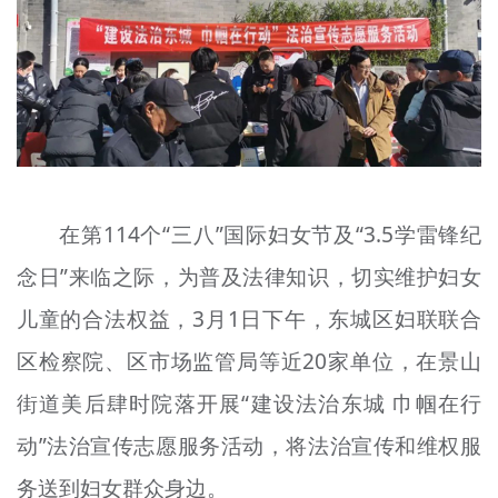
文明评论
北京宣传文化引导基金
宣传思想文化人才
专题
+
在第114个“三八”国际妇女节及“3.5学雷锋纪
资料库
念日”来临之际，为普及法律知识，切实维护妇女
儿童的合法权益，3月1日下午，东城区妇联联合
区检察院、区市场监管局等近20家单位，在景山
街道美后肆时院落开展“建设法治东城 巾帼在行
动”法治宣传志愿服务活动，将法治宣传和维权服
务送到妇女群众身边。