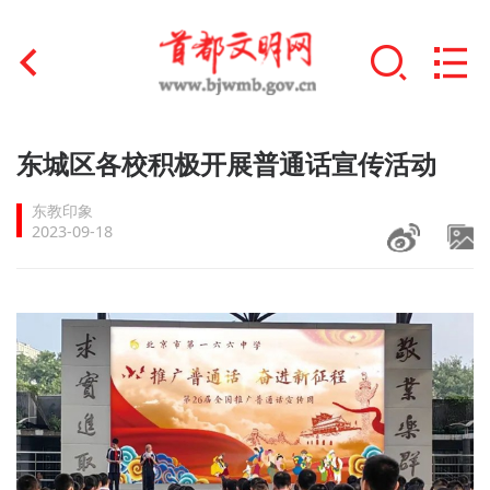
首页
东城区各校积极开展普通话宣传活动
+
文明创建
东教印象
2023-09-18
文明实践
+
文明培育
未成年人思想道德建设
+
榜样人物
身边好人