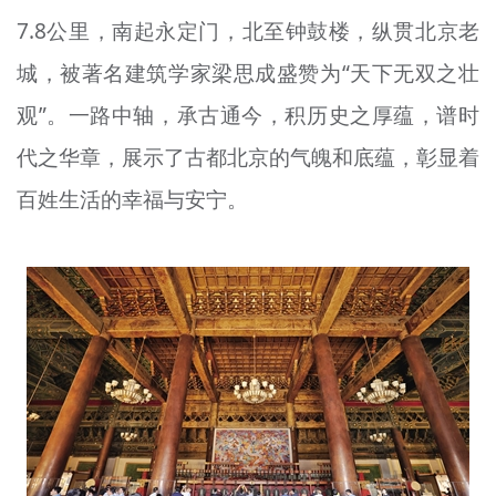
文明评论
7.8公里，南起永定门，北至钟鼓楼，纵贯北京老
城，被著名建筑学家梁思成盛赞为“天下无双之壮
北京宣传文化引导基金
观”。一路中轴，承古通今，积历史之厚蕴，谱时
宣传思想文化人才
代之华章，展示了古都北京的气魄和底蕴，彰显着
专题
百姓生活的幸福与安宁。
+
资料库