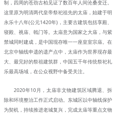
制，四周的苍劲古柏见证了数百年人间沧桑变迁。
这里原为明清两代皇帝祭祀祖先的太庙，始建于明
永乐十八年(公元1420年)，主要古建筑包括享殿、
寝殿、祧庙、戟门等。太庙意为国家之大庙，与紫
禁城同时建成，是中国现存唯一一座皇室宗庙。在
北京中轴线申遗的遗产点中，太庙作为世界现存最
大、最完好的祭祖建筑群，中国五千年传统祭祀礼
乐最高场域，在公众视野中备受关注。
2020年10月，太庙非文物建筑区域腾退、拆
除和环境整治工作正式启动。东城区以中轴线保护
为契机，持续推进老城复兴，完成太庙等重点文物