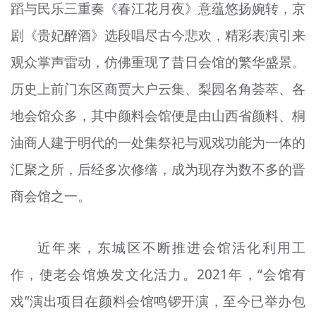
蹈与民乐三重奏《春江花月夜》意蕴悠扬婉转，京
剧《贵妃醉酒》选段唱尽古今悲欢，精彩表演引来
观众掌声雷动，仿佛重现了昔日会馆的繁华盛景。
历史上前门东区商贾大户云集、梨园名角荟萃、各
地会馆众多，其中颜料会馆便是由山西省颜料、桐
油商人建于明代的一处集祭祀与观戏功能为一体的
汇聚之所，后经多次修缮，成为现存为数不多的晋
商会馆之一。
近年来，东城区不断推进会馆活化利用工
作，使老会馆焕发文化活力。2021年，“会馆有
戏”演出项目在颜料会馆鸣锣开演，至今已举办包