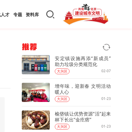
化人才
专题
资料库
推荐
安定镇设施再添“新成员”
助力垃圾分类规范化
02-07
大兴区
增年味，迎新春 文明活动
暖人心
01-23
大兴区
榆垡镇让优势资源“活”起来
林下长出“金疙瘩”
01-23
大兴区