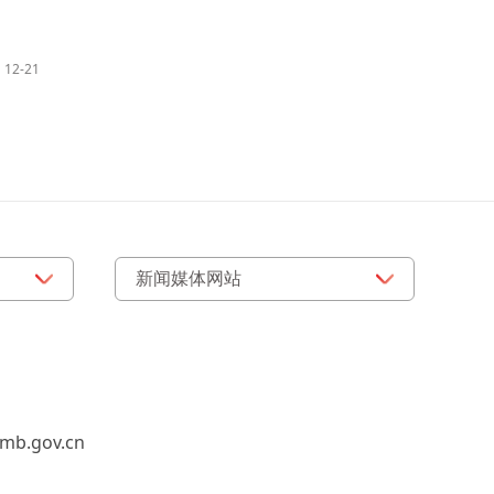
12-21
b.gov.cn