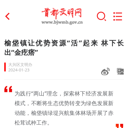
首页
榆垡镇让优势资源“活”起来 林下长
+
出“金疙瘩”
文明创建
大兴区文明办
文明实践
2024-01-23
+
文明培育
为践行“两山”理念，探索林下经济发展新
未成年人思想道德建设
模式，不断将生态优势转变为绿色发展新
+
榜样人物
动能，榆垡镇绿堤兴航集体林场开展了赤
身边好人
松茸试种工作。