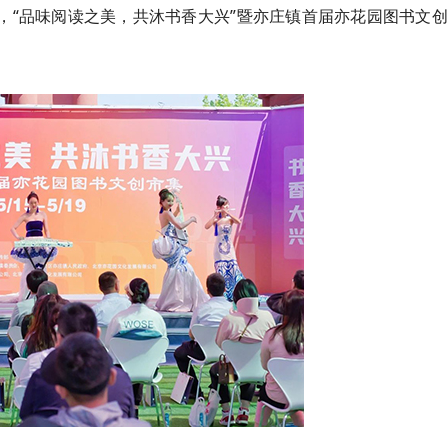
日，“品味阅读之美，共沐书香大兴”暨亦庄镇首届亦花园图书文