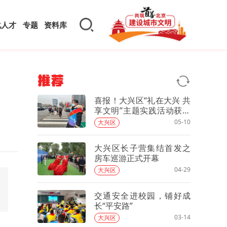
化人才
专题
资料库
推荐
喜报！大兴区“礼在大兴 共
享文明”主题实践活动获评
2023年度首都精神文明建
05-10
大兴区
设工作优秀案例
大兴区长子营集结首发之
房车巡游正式开幕
04-29
大兴区
交通安全进校园，铺好成
长“平安路”
03-14
大兴区