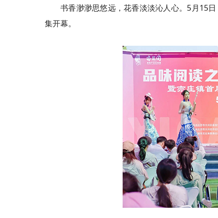
书香渺渺思悠远，花香淡淡沁人心。5月15
集开幕。