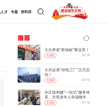
化人才
专题
资料库
推荐
大兴养老“新地标”看这里！
07-19
大兴区
大兴这座“绿电工厂”正式启
动！
07-16
大兴区
亦庄镇构建“一站式”服务体
系，共筑老年人幸福晚年
07-16
大兴区