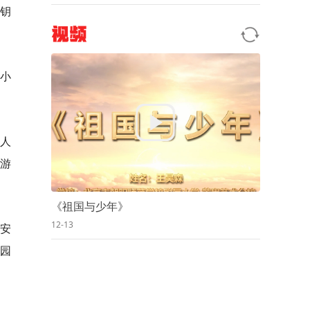
家钥
视频
小
作人
游
《祖国与少年》
12-13
区安
园