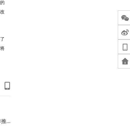
新的
既改
设了
将
召开