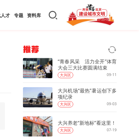
化人才
专题
资料库
推荐
“青春风采 活力全开”体育
大会三大比赛圆满结束
09-11
大兴区
大兴机场“最热”暑运创下多
项纪录
09-03
大兴区
大兴养老“新地标”看这里！
07-19
大兴区