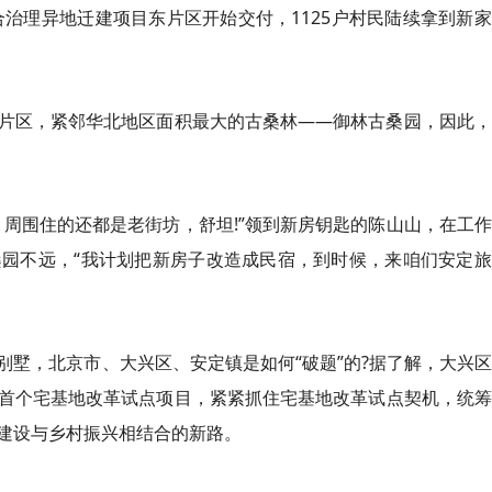
合治理异地迁建项目东片区开始交付，1125户村民陆续拿到新
片区，紧邻华北地区面积最大的古桑林——御林古桑园，因此，
，周围住的还都是老街坊，舒坦!”领到新房钥匙的陈山山，在工
园不远，“我计划把新房子改造成民宿，到时候，来咱们安定旅
别墅，北京市、大兴区、安定镇是如何“破题”的?据了解，大兴
首个宅基地改革试点项目，紧紧抓住宅基地改革试点契机，统筹
建设与乡村振兴相结合的新路。