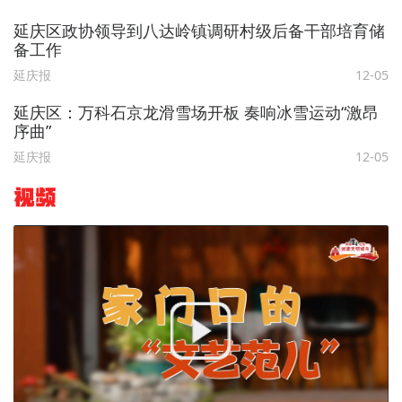
延庆区政协领导到八达岭镇调研村级后备干部培育储
备工作
延庆报
12-05
延庆区：万科石京龙滑雪场开板 奏响冰雪运动“激昂
序曲”
延庆报
12-05
视频