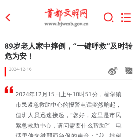
首页
89岁老人家中摔倒，“一键呼救”及时转
+
危为安！
文明创建
2024-12-16
文明实践
+
文明培育
2024年12月15日上午10时51分，榆垡镇
未成年人思想道德建设
市民紧急救助中心的报警电话突然响起，
+
榜样人物
值班人员迅速接起，“您好，这里是市民
紧急救助中心，请问需要什么帮助?” 电
身边好人
话里传来微弱而急促的声音：“我…摔倒