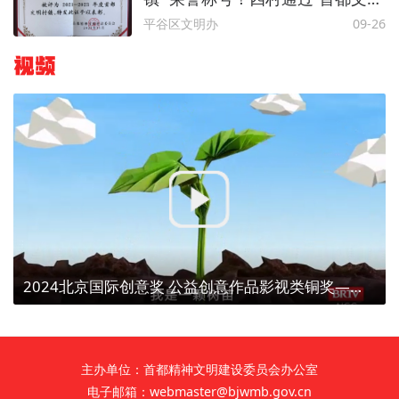
村镇”荣誉称号复评！
平谷区文明办
09-26
视频
2024北京国际创意奖 公益创意作品影视类铜奖——【植树造林、点亮京津冀】植树为了什么？
主办单位：首都精神文明建设委员会办公室
电子邮箱：webmaster@bjwmb.gov.cn