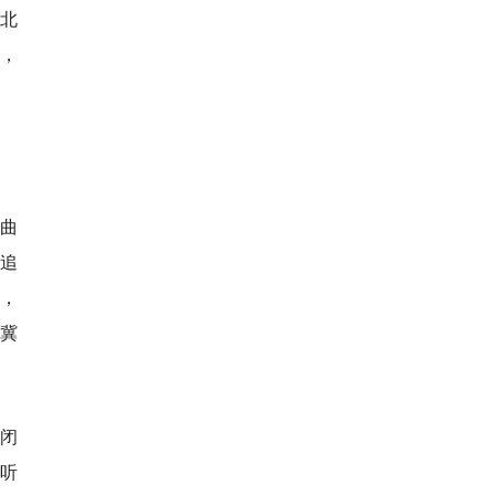
北
，
曲
追
，
冀
、闭
听