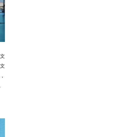
民文
送文
”，
。