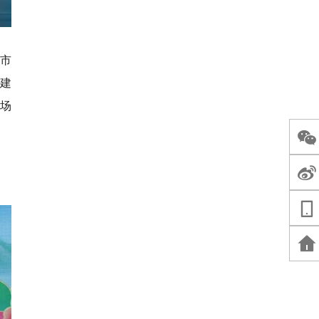
市
室建
到场