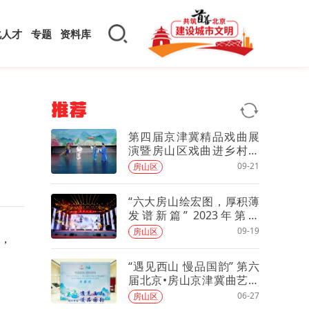
化人才
专题
资料库
推荐
第四届京津冀精品戏曲展
演暨房山区戏曲进乡村活
动开幕
09-21
房山区
“六大房山绘宏图，厚积薄
发谱新篇” 2023年第九
届“盛世云居”音乐会唱响云
09-19
房山区
华，
居寺静琬广场
“遇见西山 慢品国韵” 第六
届北京•房山京津冀曲艺邀
请赛开幕
06-27
房山区