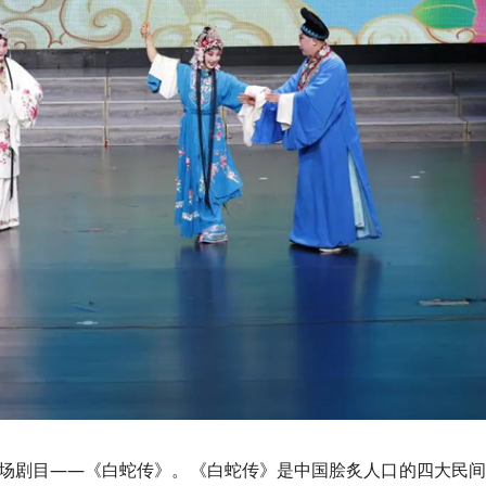
场剧目——《白蛇传》。《白蛇传》是中国脍炙人口的四大民间