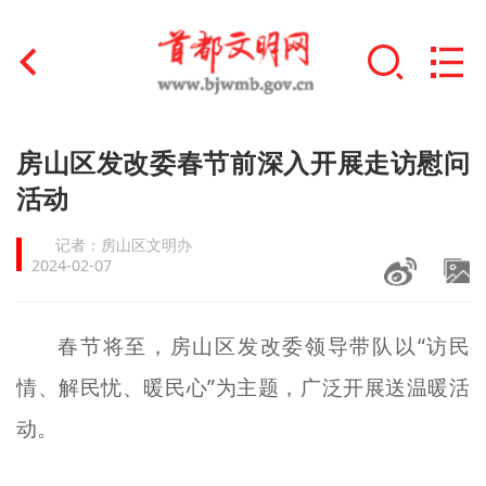
首页
房山区发改委春节前深入开展走访慰问
+
活动
文明创建
记者：房山区文明办
文明实践
2024-02-07
+
文明培育
春节将至，房山区发改委领导带队以“访民
未成年人思想道德建设
情、解民忧、暖民心”为主题，广泛开展送温暖活
+
榜样人物
动。
身边好人