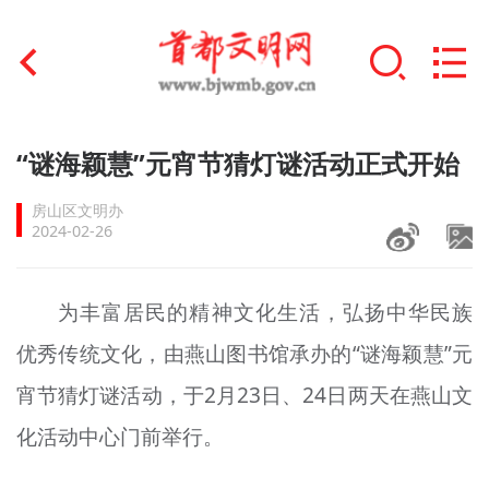
首页
“谜海颖慧”元宵节猜灯谜活动正式开始
+
文明创建
房山区文明办
2024-02-26
文明实践
+
文明培育
为丰富居民的精神文化生活，弘扬中华民族
优秀传统文化，由燕山图书馆承办的“谜海颖慧”元
未成年人思想道德建设
宵节猜灯谜活动，于2月23日、24日两天在燕山文
+
榜样人物
化活动中心门前举行。
身边好人