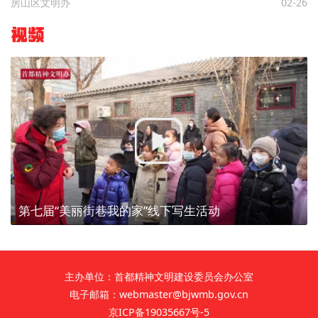
房山区文明办
02-26
视频
第七届“美丽街巷我的家”线下写生活动
主办单位：首都精神文明建设委员会办公室
电子邮箱：webmaster@bjwmb.gov.cn
京ICP备19035667号-5