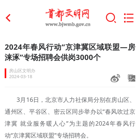
首页
2024年春风行动“京津冀区域联盟—房
+
涞涿”专场招聘会供岗3000个
文明创建
房山区文明办
文明实践
2024-03-18
+
文明培育
3月16日，北京市人力社保局分别在房山区、
未成年人思想道德建设
通州区、平谷区、密云区同步举办以“春风吹过京
+
榜样人物
津冀 就业服务暖人心”为主题的2024年春风行
身边好人
动“京津冀区域联盟”专场招聘会。