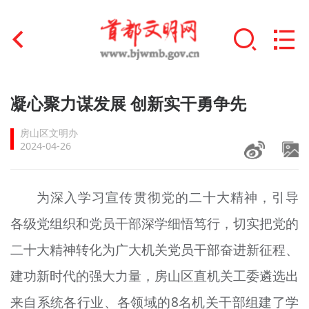
首页
凝心聚力谋发展 创新实干勇争先
+
文明创建
房山区文明办
2024-04-26
文明实践
+
文明培育
为深入学习宣传贯彻党的二十大精神，引导
各级党组织和党员干部深学细悟笃行，切实把党的
未成年人思想道德建设
二十大精神转化为广大机关党员干部奋进新征程、
+
榜样人物
建功新时代的强大力量，房山区直机关工委遴选出
身边好人
来自系统各行业、各领域的8名机关干部组建了学