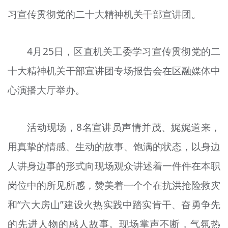
文明评论
习宣传贯彻党的二十大精神机关干部宣讲团。
北京宣传文化引导基金
4月25日，区直机关工委学习宣传贯彻党的二
宣传思想文化人才
十大精神机关干部宣讲团专场报告会在区融媒体中
专题
心演播大厅举办。
+
资料库
活动现场，8名宣讲员声情并茂、娓娓道来，
用真挚的情感、生动的故事、饱满的状态，以身边
人讲身边事的形式向现场观众讲述着一件件在本职
岗位中的所见所感，赞美着一个个在抗洪抢险救灾
和“六大房山”建设火热实践中踏实肯干、奋勇争先
的先进人物的感人故事。现场掌声不断，气氛热