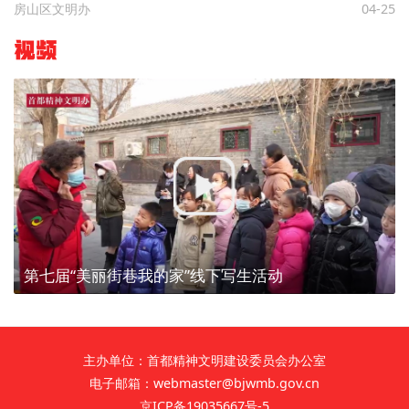
房山区文明办
04-25
视频
第七届“美丽街巷我的家”线下写生活动
主办单位：首都精神文明建设委员会办公室
电子邮箱：webmaster@bjwmb.gov.cn
京ICP备19035667号-5