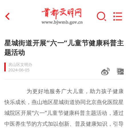
首页
星城街道开展“六一”儿童节健康科普主
+
题活动
文明创建
房山区文明办
文明实践
2024-06-05
+
文明培育
为更好地服务广大儿童，助力孩子健康
未成年人思想道德建设
快乐成长，燕山地区星城街道协同北京燕化医院
星
+
榜样人物
城院区开展“六一”儿童节健康科普主题活动，通过
身边好人
中医养生节的方式加以创新、普及健康知识，引导