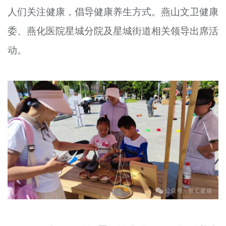
人们关注健康，倡导健康养生方式。燕山文卫健康
文明评论
委、燕化医院
星
城分院及星城街道相关领导出席活
北京宣传文化引导基金
动。
宣传思想文化人才
专题
+
资料库