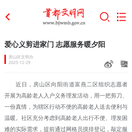
首页
爱心义剪进家门 志愿服务暖夕阳
+
文明创建
房山区文明办
2025-12-29
文明实践
+
文明培育
近日，房山区向阳街道富燕二区组织志愿者
开展为高龄老人入户义务理发活动，用一把剪刀、
未成年人思想道德建设
一份真情，为辖区行动不便的高龄老人送去便利与
+
榜样人物
温暖。社区充分考虑到高龄老人出行不便、理发困
身边好人
难的实际需求，提前通过网格员摸排登记，敲定服