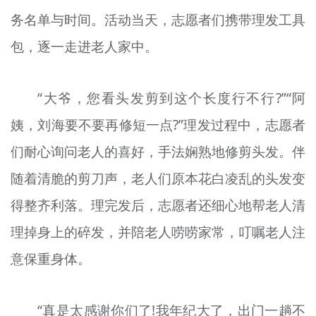
文明评论
务名单与时间。活动当天，志愿者们携带理发工具
包，逐一走进老人家中。
北京宣传文化引导基金
宣传思想文化人才
“大爷，您看头发剪到这个长度行不行?”“阿
专题
姨，刘海要不要再修短一点?”理发过程中，志愿者
+
们耐心询问老人的喜好，手法娴熟地修剪头发。伴
资料库
随着清脆的剪刀声，老人们原本花白凌乱的头发变
得整齐利落。理完发后，志愿者还细心地帮老人清
理掉身上的碎发，并陪老人唠唠家常，叮嘱老人注
意保重身体。
“真是太感谢你们了!我年纪大了，出门一趟不