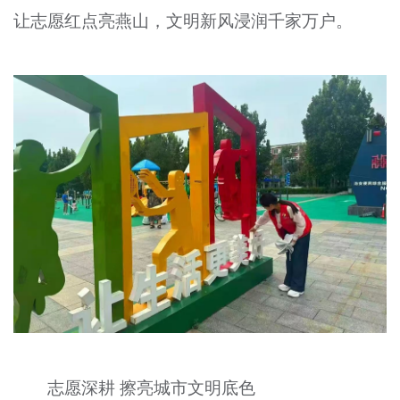
让志愿红点亮燕山，文明新风浸润千家万户。
文明评论
北京宣传文化引导基金
宣传思想文化人才
专题
+
资料库
志愿深耕 擦亮城市文明底色