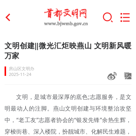
首页
文明创建‖微光汇炬映燕山 文明新风暖
+
万家
文明创建
房山区文明办
文明实践
2025-11-24
+
文明培育
文明，是城市最深厚的底色;志愿服务，是文
未成年人思想道德建设
明最动人的注脚。燕山文明创建与环境整治攻坚
+
榜样人物
中，“老工友”志愿者协会的“银发先锋”余热生辉，
身边好人
穿梭街巷、深入楼院，扮靓城市、化解民生难题，