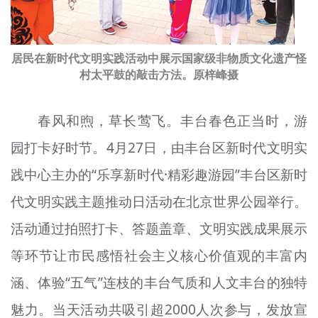
文明评论
北京宣传文化引导基金
居民在新时代文明实践活动中展示国家级非物质文化遗产怪
村太平鼓的敲击方法。原梓峰摄
宣传思想文化人才
专题
春风和煦，草长莺飞。丰台春色正当时，游
+
园打卡好时节。4月27日，由丰台区新时代文明实
资料库
践中心主办的“乐享新时代·精彩趣游园”丰台区新时
代文明实践主题推动日活动在北京世界公园举行。
活动通过拍照打卡、答题盖章、文明实践成果展示
等环节让市民感悟社会主义核心价值观的丰富内
涵、体验“五气”连枝的丰台气质和人文丰台的独特
魅力。当天活动共吸引超2000人次参与，发放宣