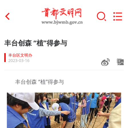
首页
丰台创森 “植”得参与
+
文明创建
丰台区文明办
2023-03-16
文明实践
+
文明培育
丰台创森 “植”得参与
未成年人思想道德建设
+
榜样人物
身边好人