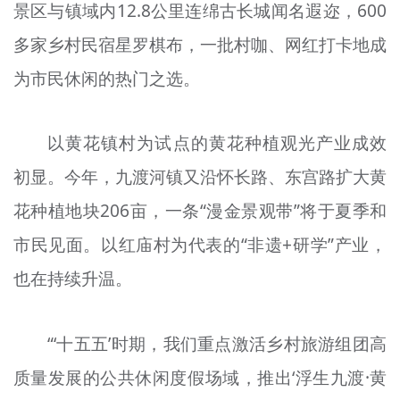
景区与镇域内12.8公里连绵古长城闻名遐迩，600
多家乡村民宿星罗棋布，一批村咖、网红打卡地成
为市民休闲的热门之选。
以黄花镇村为试点的黄花种植观光产业成效
初显。今年，九渡河镇又沿怀长路、东宫路扩大黄
花种植地块206亩，一条“漫金景观带”将于夏季和
市民见面。以红庙村为代表的“非遗+研学”产业，
也在持续升温。
“‘十五五’时期，我们重点激活乡村旅游组团高
质量发展的公共休闲度假场域，推出‘浮生九渡·黄