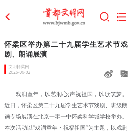
首页
怀柔区举办第二十九届学生艺术节戏
+
剧、朗诵展演
文明创建
文明怀柔网
文明实践
2026-06-02
+
文明培育
戏润童年，以艺润心;声祝祖国，以歌筑梦。
未成年人思想道德建设
近日，怀柔区第二十九届学生艺术节戏剧、班级朗
+
榜样人物
诵专场展演在北京一零一中怀柔科学城学校举办。
身边好人
本次活动以“戏润童年・祝福祖国”为主题，以戏剧