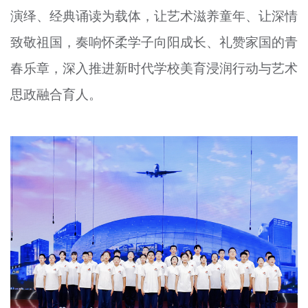
演绎、经典诵读为载体，让艺术滋养童年、让深情
文明评论
致敬祖国，奏响怀柔学子向阳成长、礼赞家国的青
北京宣传文化引导基金
春乐章，深入推进新时代学校美育浸润行动与艺术
宣传思想文化人才
思政融合育人。
专题
+
资料库