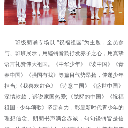
班级朗诵专场以 “祝福祖国”为主题，全员参
与、班班展示，用铿锵音韵抒发赤子之心，用真挚
语言礼赞伟大祖国。《中华少年》《读中国》《青
春中国》《强国有我》等篇目气势昂扬，传递少年
担当;《我喜欢红色》《诗意中国》《盛世中国》
深情款款，诉说家国热爱;《觉醒的中国》《祝福
祖国 - 少年颂歌》坚定有力，彰显新时代青少年的
理想信念。朗朗书声满含赤诚，句句铿锵皆是信