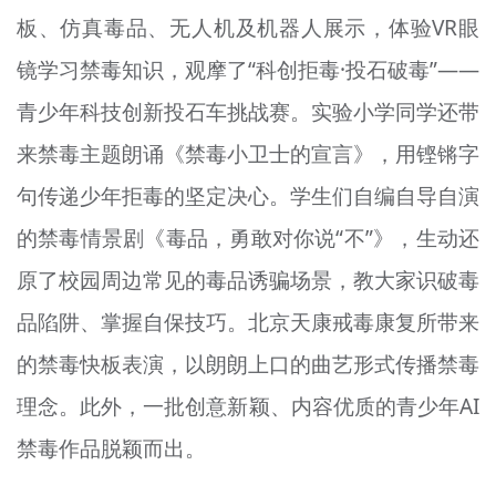
文明评论
板、仿真毒品、无人机及机器人展示，体验VR眼
镜学习禁毒知识，观摩了“科创拒毒·投石破毒”——
北京宣传文化引导基金
青少年科技创新投石车挑战赛。实验小学同学还带
宣传思想文化人才
来禁毒主题朗诵《禁毒小卫士的宣言》，用铿锵字
专题
句传递少年拒毒的坚定决心。学生们自编自导自演
+
的禁毒情景剧《毒品，勇敢对你说“不”》，生动还
资料库
原了校园周边常见的毒品诱骗场景，教大家识破毒
品陷阱、掌握自保技巧。北京天康戒毒康复所带来
的禁毒快板表演，以朗朗上口的曲艺形式传播禁毒
理念。此外，一批创意新颖、内容优质的青少年AI
禁毒作品脱颖而出。