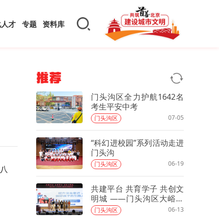
化人才
专题
资料库
推荐
门头沟区全力护航1642名
考生平安中考
07-05
门头沟区
“科幻进校园”系列活动走进
门头沟
06-19
门头沟区
京八
共建平台 共育学子 共创文
明城 ——门头沟区大峪中
学分校召开全校专题家长
06-13
门头沟区
会