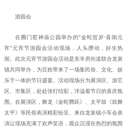
文明评论
游园会
北京宣传文化引导基金
宣传思想文化人才
在圈门窑神庙公园举办的“金蛇贺岁·喜闹元
专题
宵”元宵节游园会活动现场，人头攒动，好生热
闹。此次元宵节游园会活动是东辛房街道联合龙泉
+
资料库
镇共同举办，为百姓带来了一场集民俗、文化、娱
乐于一体的节日盛宴。活动现场分为展演区、游艺
区、市集区，处处张灯结彩，洋溢着节日的喜庆氛
围。在展演区，舞龙《金蛇腾跃》、太平鼓《鼓舞
太平》等民俗表演精彩纷呈。来自龙泉镇小车会表
演让现场充满了欢声笑语，观众沉浸在热烈的氛围