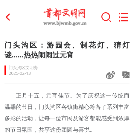
首页
门头沟区：游园会、制花灯、猜灯
+
谜……热热闹闹过元宵
文明创建
门头沟区文明办
文明实践
2025-02-13
+
文明培育
正月十五，元宵佳节。为了庆祝这一传统而
未成年人思想道德建设
温馨的节日，门头沟区各镇街精心筹备了系列丰富
+
榜样人物
多彩的活动，让每一位市民及游客都能感受到浓厚
身边好人
的节日氛围，共享这份团圆与喜悦。