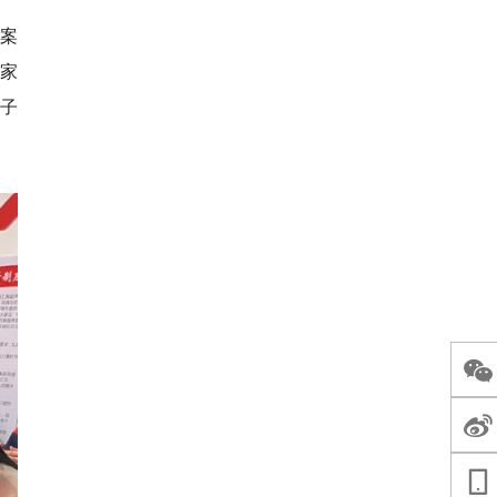
案
家
子