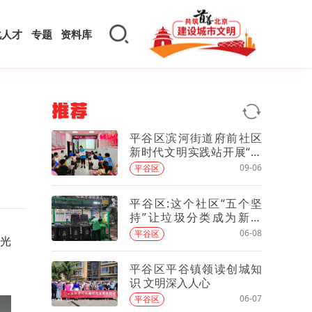
化人才
专题
资料库
推荐
平谷区滨河街道府前社区
新时代文明实践站开展“读
懂历史——故宫”全民阅读
09-06
平谷区
活动
平谷区:这个社区“五个坚
持”让垃圾分类成为新时
尚！
06-08
平谷区
光
平谷区平谷镇领读创城知
识 文明深入人心
06-07
平谷区