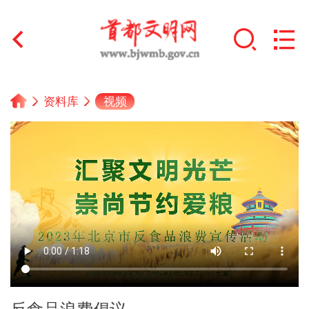
首页
视频
资料库
+
文明创建
文明实践
+
文明培育
未成年人思想道德建设
+
榜样人物
身边好人
反食品浪费倡议