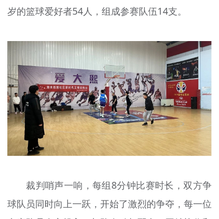
岁的篮球爱好者54人，组成参赛队伍14支。
文明评论
北京宣传文化引导基金
宣传思想文化人才
专题
+
资料库
裁判哨声一响，每组8分钟比赛时长，双方争
球队员同时向上一跃，开始了激烈的争夺，每一位