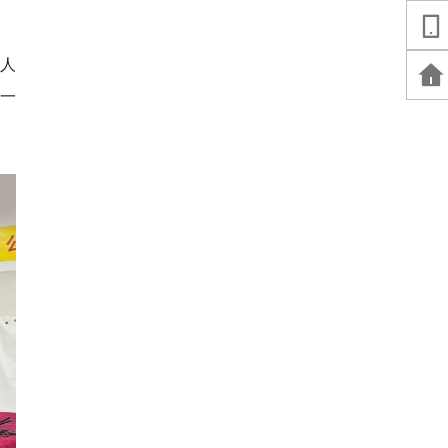
，人
出一
。