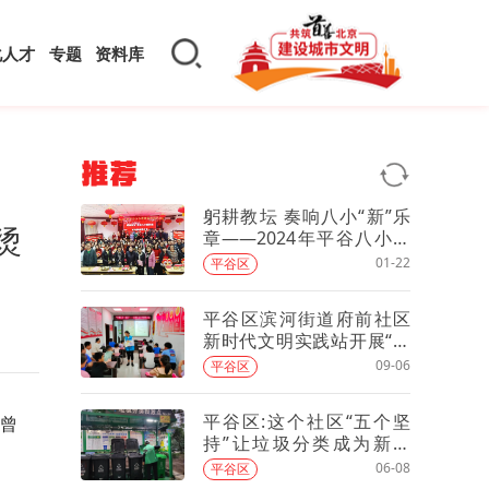
化人才
专题
资料库
推荐
躬耕教坛 奏响八小“新”乐
烫
章——2024年平谷八小教
职工迎新联欢会活动
01-22
平谷区
平谷区滨河街道府前社区
新时代文明实践站开展“读
懂历史——故宫”全民阅读
09-06
平谷区
活动
平谷区:这个社区“五个坚
品曾
持”让垃圾分类成为新时
尚！
06-08
平谷区