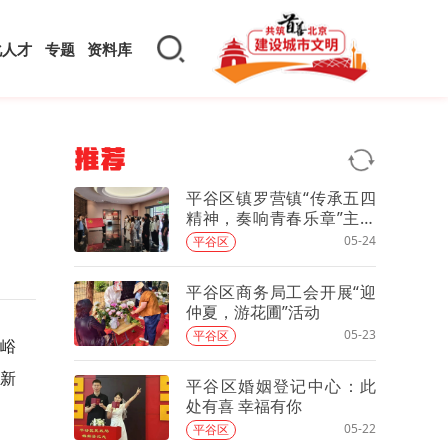
化人才
专题
资料库
推荐
平谷区镇罗营镇“传承五四
精神，奏响青春乐章”主题
团日活动
05-24
平谷区
平谷区商务局工会开展“迎
仲夏，游花圃”活动
05-23
平谷区
，峪
新
平谷区婚姻登记中心：此
处有喜 幸福有你
05-22
平谷区