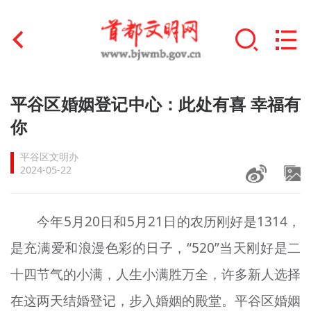
首页
平谷区婚姻登记中心：此处有喜 幸福有
+
你
文明创建
平谷区文明办
文明实践
2024-05-22
+
文明培育
今年5月20日和5月21日的农历刚好是1314，
未成年人思想道德建设
是充满爱和浪漫色彩的日子，“520”当天刚好是二
+
榜样人物
十四节气的小满，人生小满胜万全，许多新人选择
身边好人
在这两天结婚登记，步入婚姻的殿堂。平谷区婚姻