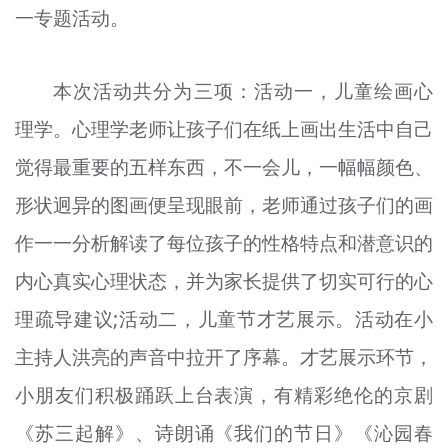
一专题活动。
文明评论
北京宣传文化引导基金
本次活动共分为三项：活动一，儿童绘画心
宣传思想文化人才
理学。心理学老师让孩子们在纸上画出生活中自己
觉得最重要的五样东西，不一会儿，一幅幅颜色、
专题
形状迥异的图画便呈现眼前，老师通过孩子们的画
+
资料库
作一一分析解读了每位孩子的性格特点和潜意识的
内心真实心理状态，并为家长提供了切实可行的心
理疏导建议;活动二，儿童节才艺展示。活动在小
主持人洪亮的声音中拉开了序幕。才艺展示环节，
小朋友们积极踊跃上台表演，有精彩绝伦的京剧
《苏三起解》、诗朗诵《我们的节日》《沁园春