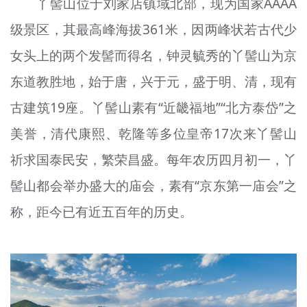
丫髻山位于刘家店镇域北部，现为国家AAAA
级景区，其最高峰海拔361米，因两峰状若古代少
女头上的两个发髻而得名，钟灵毓秀的丫髻山为京
东道教胜地，始于唐，兴于元，盛于明、清，现有
古建筑19座。丫髻山素有“近畿福地”“北方泰岱”之
美誉，清代康熙、乾隆等多位皇帝17次来丫髻山
祈求国泰民安，繁荣昌盛。每年农历四月初一，丫
髻山都会举办盛大的庙会，素有“京东第一庙会”之
称，距今已有近五百年的历史。