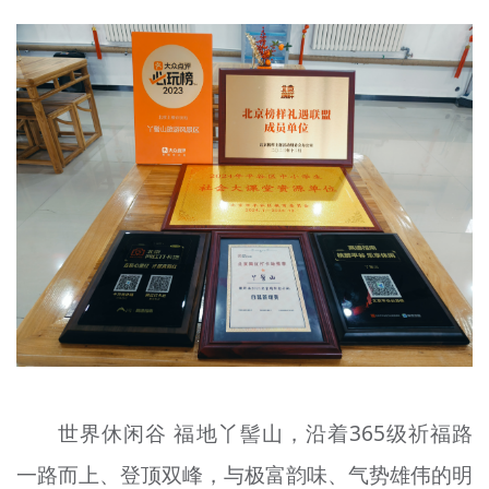
世界休闲谷 福地丫髻山，沿着365级祈福路
一路而上、登顶双峰，与极富韵味、气势雄伟的明