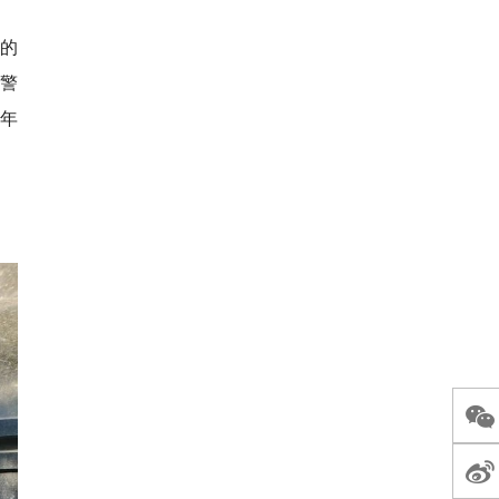
的
高警
年