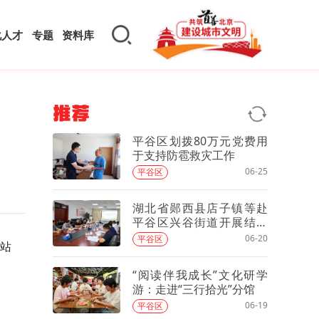
化人才
专题
资料库
推荐
平谷区划拨80万元党费用
于支持防雹救灾工作
06-25
平谷区
湖北省郧西县店子镇等赴
平谷区兴谷街道开展结对
共建活动
06-20
平谷区
站
“阅读伴我成长”文化研学
游：走进“三行拾光”分馆
06-19
平谷区